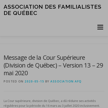
Skip
ASSOCIATION DES FAMILIALISTES
to
DE QUÉBEC
content
Menu
ACCUEIL
L’ASSOCIATION
LES MEMBRES
Message de la Cour Supérieure
(Division de Québec) – Version 13 – 29
SERVICES ET RESSOURCES
NOUS JOINDRE
mai 2020
POSTED ON
2020-05-15
BY
ASSOCIATION AFQ
La Cour supérieure, division de Québec, a dû réduire ses activités
régulières pour la période du 16 mars au 3 juillet 2020 inclusivement.