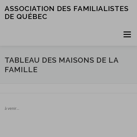
Skip
ASSOCIATION DES FAMILIALISTES
to
DE QUÉBEC
content
Menu
ACCUEIL
L’ASSOCIATION
LES MEMBRES
TABLEAU DES MAISONS DE LA
FAMILLE
SERVICES ET RESSOURCES
NOUS JOINDRE
à venir…