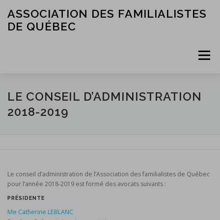
Skip
ASSOCIATION DES FAMILIALISTES
to
DE QUÉBEC
content
Menu
ACCUEIL
L’ASSOCIATION
LES MEMBRES
LE CONSEIL D’ADMINISTRATION
2018-2019
SERVICES ET RESSOURCES
NOUS JOINDRE
Le conseil d’administration de l’Association des familialistes de Québec
pour l’année 2018-2019 est formé des avocats suivants :
PRÉSIDENTE
Me Catherine LEBLANC