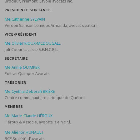
Brodeur, Prémont, Lavoie avocats inc.
PRÉSIDENTE SORTANTE
Me Catherine SYLVAIN
Verdon Samson Lemieux Armanda, avocat s.e.n.c.r.l.
VICE-PRÉSIDENT
Me Olivier RIOUX-MCDOUGALL
Joli-Coeur Lacasse S.E.N.C.R.L.
SECRÉTAIRE
Me Annie QUIMPER
Poitras Quimper Avocats
TRÉSORIER
Me Cynthia Déborah BRIÈRE
Centre communautaire juridique de Québec
MEMBRES
Me Marie-Claude HÉROUX
Héroux & Associé, avocats, s.e.n.c.r.l.
Me Aliénor HUNAULT
BCP Société d’avocats