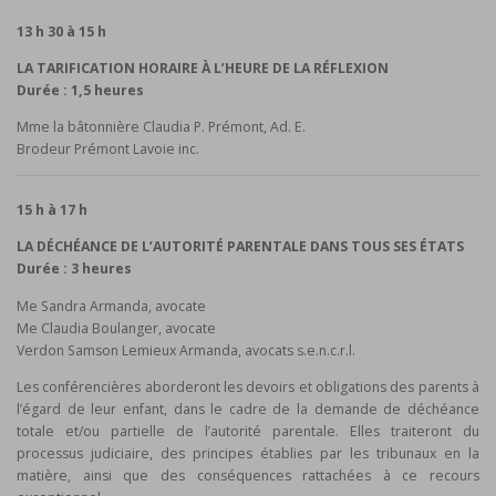
13 h 30 à 15 h
LA TARIFICATION HORAIRE À L’HEURE DE LA RÉFLEXION
Durée : 1,5 heures
Mme la bâtonnière Claudia P. Prémont, Ad. E.
Brodeur Prémont Lavoie inc.
15 h à 17 h
LA DÉCHÉANCE DE L’AUTORITÉ PARENTALE DANS TOUS SES ÉTATS
Durée : 3 heures
Me Sandra Armanda, avocate
Me Claudia Boulanger, avocate
Verdon Samson Lemieux Armanda, avocats s.e.n.c.r.l.
Les conférencières aborderont les devoirs et obligations des parents à
l’égard de leur enfant, dans le cadre de la demande de déchéance
totale et/ou partielle de l’autorité parentale. Elles traiteront du
processus judiciaire, des principes établies par les tribunaux en la
matière, ainsi que des conséquences rattachées à ce recours