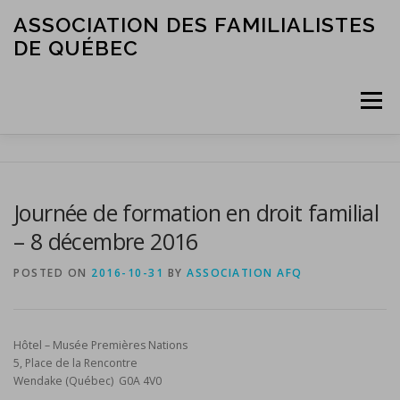
Skip
ASSOCIATION DES FAMILIALISTES
to
DE QUÉBEC
content
Menu
ACCUEIL
L’ASSOCIATION
LES MEMBRES
Journée de formation en droit familial
– 8 décembre 2016
SERVICES ET RESSOURCES
NOUS JOINDRE
POSTED ON
2016-10-31
BY
ASSOCIATION AFQ
Hôtel – Musée Premières Nations
5, Place de la Rencontre
Wendake (Québec) G0A 4V0