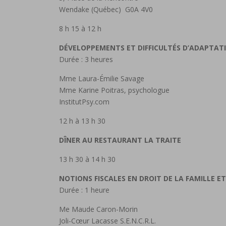
Wendake (Québec) G0A 4V0
8 h 15 à 12 h
DÉVELOPPEMENTS ET DIFFICULTÉS D’ADAPTAT
Durée : 3 heures
Mme Laura-Émilie Savage
Mme Karine Poitras, psychologue
InstitutPsy.com
12 h à 13 h 30
DÎNER AU RESTAURANT LA TRAITE
13 h 30 à 14 h 30
NOTIONS FISCALES EN DROIT DE LA FAMILLE 
Durée : 1 heure
Me Maude Caron-Morin
Joli-Cœur Lacasse S.E.N.C.R.L.