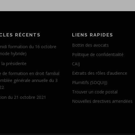
CLES RÉCENTS
LIENS RAPIDES
Bottin des avocats
midi formation du 16 octobre
mode hybride)
Politique de confidentialité
 la présidente
CAIJ
Extraits des rôles d’audience
 de formation en droit familial
emblée générale annuelle du 3
Plumitifs (SOQUIJ)
22
Trouver un code postal
ion du 21 octobre 2021
Nouvelles directives amendées