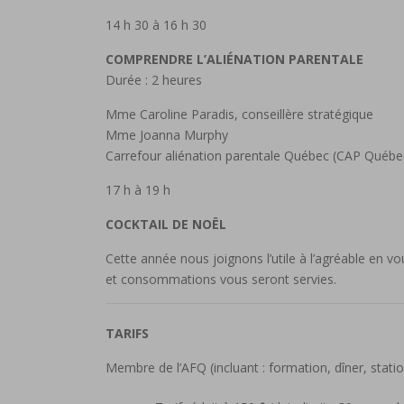
14 h 30 à 16 h 30
COMPRENDRE L’ALIÉNATION PARENTALE
Durée : 2 heures
Mme Caroline Paradis, conseillère stratégique
Mme Joanna Murphy
Carrefour aliénation parentale Québec (CAP Québe
17 h à 19 h
COCKTAIL DE NOËL
Cette année nous joignons l’utile à l’agréable en v
et consommations vous seront servies.
TARIFS
Membre de l’AFQ (incluant : formation, dîner, stati