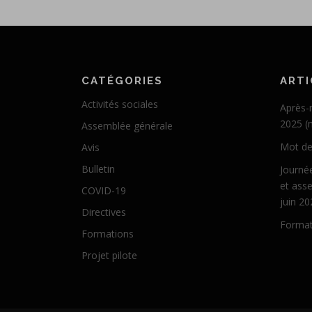
CATÉGORIES
ARTI
Activités sociales
Après-
2025 (
Assemblée générale
Mot de
Avis
Bulletin
Journée
et ass
COVID-19
juin 20
Directives
Format
Formations
Projet pilote