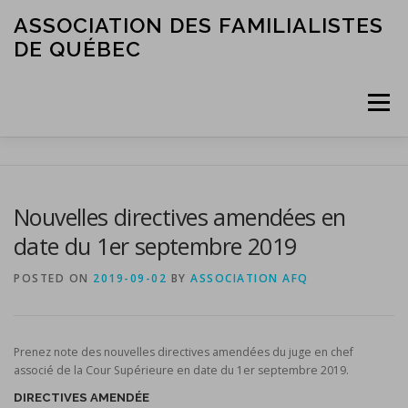
Skip
ASSOCIATION DES FAMILIALISTES
to
DE QUÉBEC
content
Menu
ACCUEIL
L’ASSOCIATION
LES MEMBRES
Nouvelles directives amendées en
date du 1er septembre 2019
SERVICES ET RESSOURCES
NOUS JOINDRE
POSTED ON
2019-09-02
BY
ASSOCIATION AFQ
Prenez note des nouvelles directives amendées du juge en chef
associé de la Cour Supérieure en date du 1er septembre 2019.
DIRECTIVES AMENDÉE